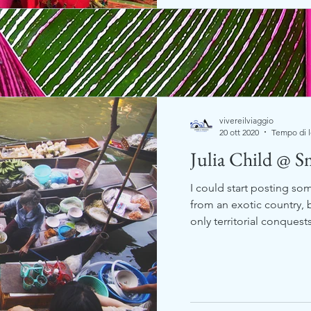
vivereilviaggio
20 ott 2020
Tempo di l
Julia Child @ S
I could start posting so
from an exotic country, 
only territorial conquests