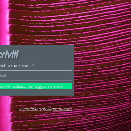
riviti
isci la tua e-mail
Iscriviti adesso per aggiornamenti
vivereilviaggio@gmail.com