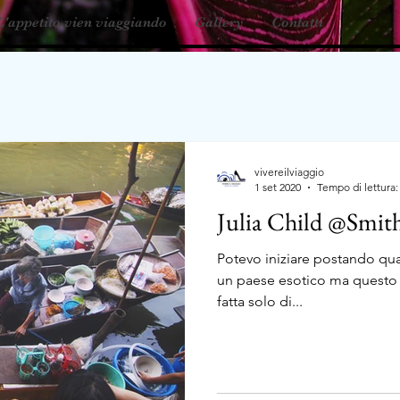
L'appetito vien viaggiando
Gallery
Contatti
vivereilviaggio
1 set 2020
Tempo di lettura:
Julia Child @Smit
Potevo iniziare postando qua
un paese esotico ma questo s
fatta solo di...