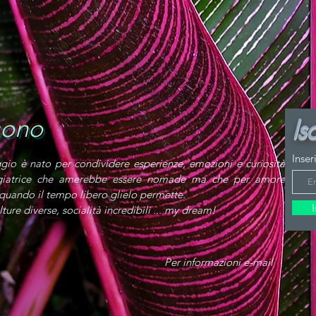
sono
Isc
Inser
aggio è nato per condividere esperienze, emozioni e curiosità
giatrice che amerebbe essere nomade ma che per amore
 quando il tempo libero glielo permette.
lture diverse, socialità incredibili ... my dream!
Per informazioni e-mail